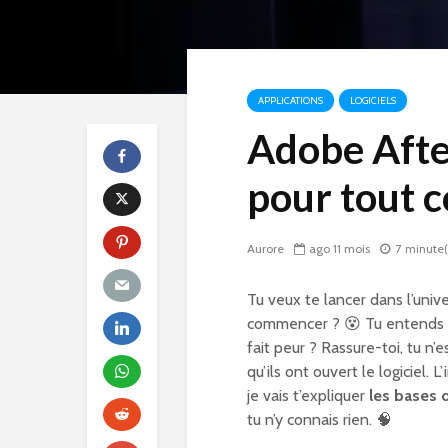
APPLICATIONS
LOGICIELS
Adobe After
pour tout 
Aurore
ago 11 mois
7 minute(
Tu veux te lancer dans l’unive
commencer ? 😵 Tu entends 
fait peur ? Rassure-toi, tu n
qu’ils ont ouvert le logiciel. L
je vais t’expliquer
les bases
tu n’y connais rien. 🧠