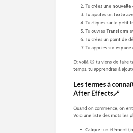
Tu crées une
nouvelle
Tu ajoutes un
texte
avec
Tu cliques sur le petit 
Tu ouvres
Transform
et
Tu crées un point de dép
Tu appuies sur
espace
Et voilà 😄 tu viens de faire 
temps, tu apprendras à ajoute
Les termes à connaî
After Effects
🪄
Quand on commence, on enten
Voici une liste des mots les p
Calque
: un élément (i