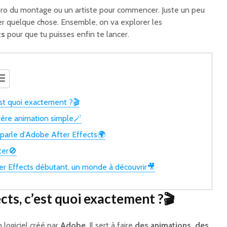
 pro du montage ou un artiste pour commencer. Juste un peu
réer quelque chose. Ensemble, on va explorer les
ts
pour que tu puisses enfin te lancer.
est quoi exactement ?🎬
ère animation simple🪄
parle d’Adobe After Effects🌍
ter🚫
r Effects débutant, un monde à découvrir🎥
cts, c’est quoi exactement ?🎬
un logiciel créé par
Adobe
. Il sert à faire
des animations, des