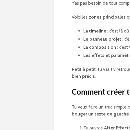
n’as pas besoin de tout comp
Voici les
zones principales
qu
La timeline
: c’est là o
Le panneau projet
: c’
La composition
: c’est
Les effets et paramèt
Petit à petit, tu vas t’y retr
bien précis
.
Comment créer t
Tu veux faire un truc simple p
bouger un texte de gauche 
Tu ouvres
After Effect