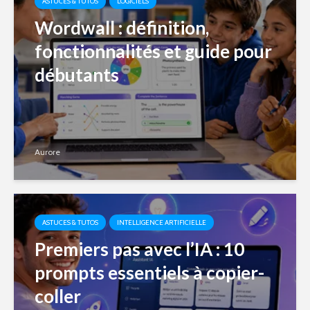
ASTUCES & TUTOS
LOGICIELS
Wordwall : définition,
fonctionnalités et guide pour
débutants
Aurore
ASTUCES & TUTOS
INTELLIGENCE ARTIFICIELLE
Premiers pas avec l’IA : 10
prompts essentiels à copier-
coller