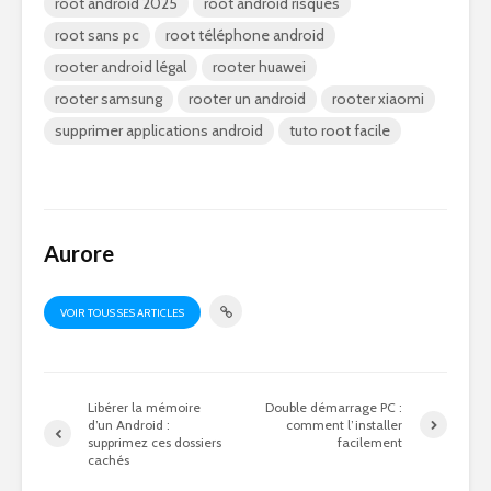
root android 2025
root android risques
root sans pc
root téléphone android
rooter android légal
rooter huawei
rooter samsung
rooter un android
rooter xiaomi
supprimer applications android
tuto root facile
Aurore
VOIR TOUS SES ARTICLES
Libérer la mémoire
Double démarrage PC :
d’un Android :
comment l’installer
supprimez ces dossiers
facilement
cachés