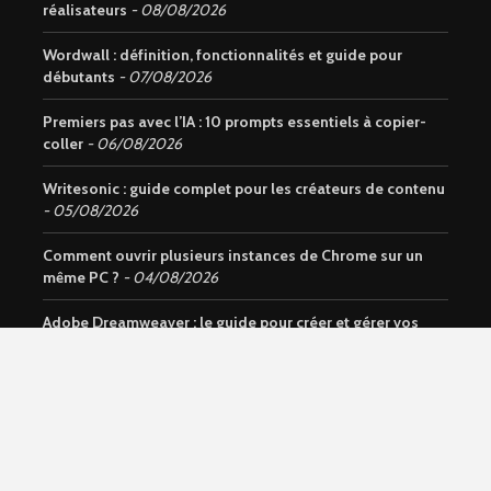
réalisateurs
08/08/2026
Wordwall : définition, fonctionnalités et guide pour
débutants
07/08/2026
Premiers pas avec l’IA : 10 prompts essentiels à copier-
coller
06/08/2026
Writesonic : guide complet pour les créateurs de contenu
05/08/2026
Comment ouvrir plusieurs instances de Chrome sur un
même PC ?
04/08/2026
Adobe Dreamweaver : le guide pour créer et gérer vos
sites web
03/08/2026
Wi-Fi ou données mobiles : avantages, inconvénients et
usages
01/08/2026
Notion AI : Découvrez l’assistant intelligent intégré à
Notion
31/07/2026