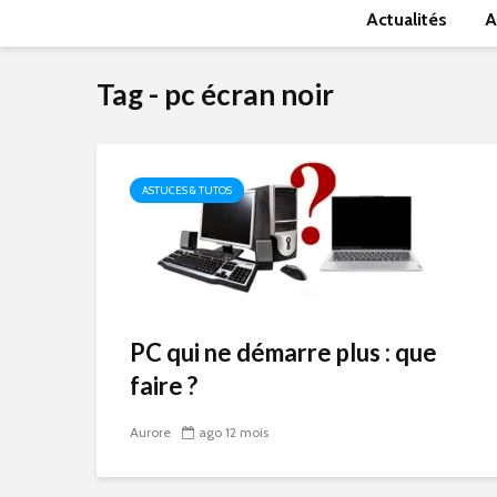
Actualités
A
Tag - pc écran noir
ASTUCES & TUTOS
PC qui ne démarre plus : que
faire ?
Aurore
ago 12 mois