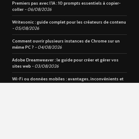
Premiers pas avec l’IA : 10 prompts essentiels à copier-
coller
06/08/2026
Writesonic : guide complet pour les créateurs de contenu
05/08/2026
Comment ouvrir plusieurs instances de Chrome sur un
même PC ?
04/08/2026
Adobe Dreamweaver : le guide pour créer et gérer vos
sites web
03/08/2026
Wi-Fi ou données mobiles : avantages, inconvénients et
usages
01/08/2026
Notion AI : Découvrez l’assistant intelligent intégré à
Notion
31/07/2026
Données mobiles : comment activer et gérer sur un
téléphone ?
30/07/2026