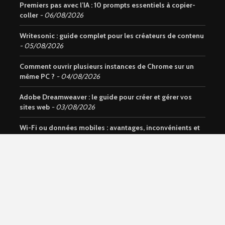
Premiers pas avec l’IA : 10 prompts essentiels à copier-
coller
06/08/2026
Writesonic : guide complet pour les créateurs de contenu
05/08/2026
Comment ouvrir plusieurs instances de Chrome sur un
même PC ?
04/08/2026
Adobe Dreamweaver : le guide pour créer et gérer vos
sites web
03/08/2026
Wi-Fi ou données mobiles : avantages, inconvénients et
usages
01/08/2026
Notion AI : Découvrez l’assistant intelligent intégré à
Notion
31/07/2026
Données mobiles : comment activer et gérer sur un
téléphone ?
30/07/2026