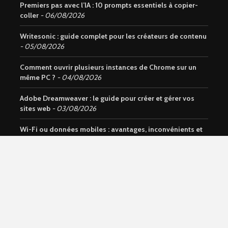
Premiers pas avec l’IA : 10 prompts essentiels à copier-
coller
06/08/2026
Writesonic : guide complet pour les créateurs de contenu
05/08/2026
Comment ouvrir plusieurs instances de Chrome sur un
même PC ?
04/08/2026
Adobe Dreamweaver : le guide pour créer et gérer vos
sites web
03/08/2026
Wi-Fi ou données mobiles : avantages, inconvénients et
usages
01/08/2026
Notion AI : Découvrez l’assistant intelligent intégré à
Notion
31/07/2026
Données mobiles : comment activer et gérer sur un
téléphone ?
30/07/2026