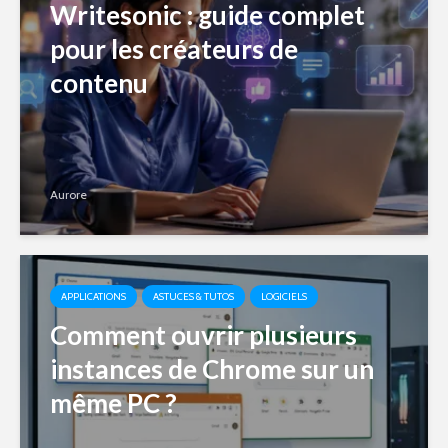
Writesonic : guide complet
pour les créateurs de
contenu
Aurore
APPLICATIONS
ASTUCES & TUTOS
LOGICIELS
Comment ouvrir plusieurs
instances de Chrome sur un
même PC ?