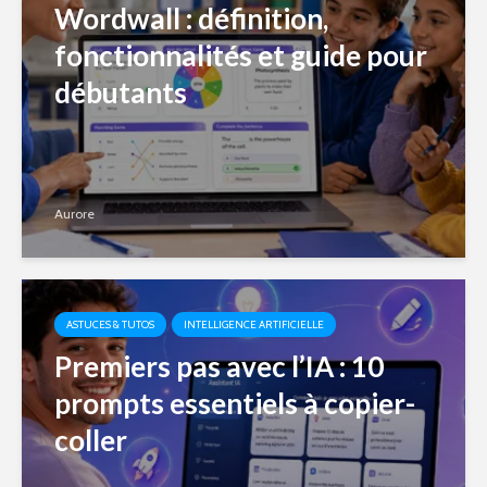
Wordwall : définition,
fonctionnalités et guide pour
débutants
Aurore
ASTUCES & TUTOS
INTELLIGENCE ARTIFICIELLE
Premiers pas avec l’IA : 10
prompts essentiels à copier-
coller