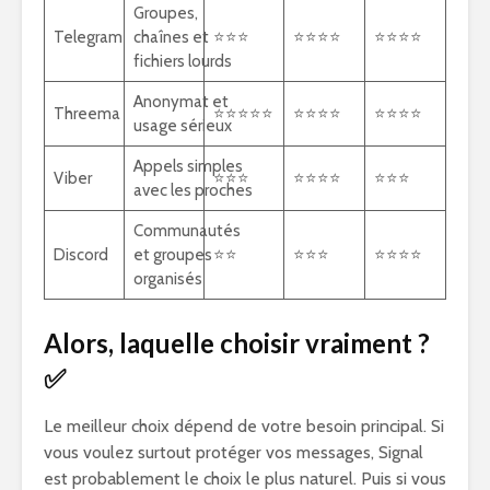
Groupes,
Telegram
chaînes et
⭐⭐⭐
⭐⭐⭐⭐
⭐⭐⭐⭐
fichiers lourds
Anonymat et
Threema
⭐⭐⭐⭐⭐
⭐⭐⭐⭐
⭐⭐⭐⭐
usage sérieux
Appels simples
Viber
⭐⭐⭐
⭐⭐⭐⭐
⭐⭐⭐
avec les proches
Communautés
Discord
et groupes
⭐⭐
⭐⭐⭐
⭐⭐⭐⭐
organisés
Alors, laquelle choisir vraiment ?
✅
Le meilleur choix dépend de votre besoin principal. Si
vous voulez surtout protéger vos messages, Signal
est probablement le choix le plus naturel. Puis si vous