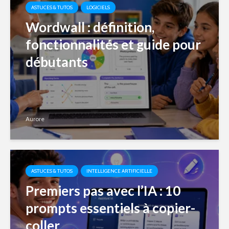
ASTUCES & TUTOS
LOGICIELS
Wordwall : définition,
fonctionnalités et guide pour
débutants
Aurore
ASTUCES & TUTOS
INTELLIGENCE ARTIFICIELLE
Premiers pas avec l’IA : 10
prompts essentiels à copier-
coller