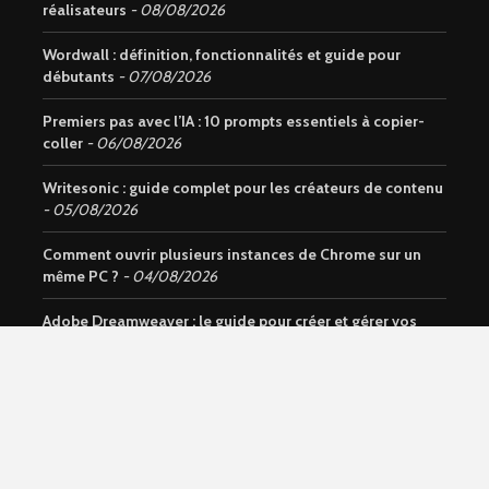
réalisateurs
08/08/2026
Wordwall : définition, fonctionnalités et guide pour
débutants
07/08/2026
Premiers pas avec l’IA : 10 prompts essentiels à copier-
coller
06/08/2026
Writesonic : guide complet pour les créateurs de contenu
05/08/2026
Comment ouvrir plusieurs instances de Chrome sur un
même PC ?
04/08/2026
Adobe Dreamweaver : le guide pour créer et gérer vos
sites web
03/08/2026
Wi-Fi ou données mobiles : avantages, inconvénients et
usages
01/08/2026
Notion AI : Découvrez l’assistant intelligent intégré à
Notion
31/07/2026