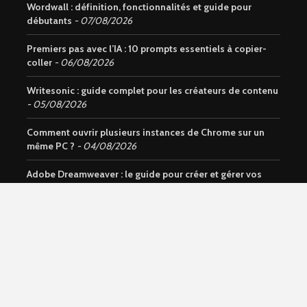
Wordwall : définition, fonctionnalités et guide pour
débutants
07/08/2026
Premiers pas avec l’IA : 10 prompts essentiels à copier-
coller
06/08/2026
Writesonic : guide complet pour les créateurs de contenu
05/08/2026
Comment ouvrir plusieurs instances de Chrome sur un
même PC ?
04/08/2026
Adobe Dreamweaver : le guide pour créer et gérer vos
sites web
03/08/2026
Wi-Fi ou données mobiles : avantages, inconvénients et
usages
01/08/2026
Notion AI : Découvrez l’assistant intelligent intégré à
Notion
31/07/2026