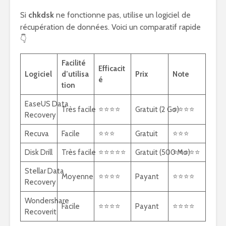
Si
chkdsk
ne fonctionne pas, utilise un logiciel de
récupération de données. Voici un comparatif rapide
👇
Facilité
Efficacit
Logiciel
d’utilisa
Prix
Note
é
tion
EaseUS Data
Très facile
⭐⭐⭐⭐
Gratuit (2 Go)
⭐⭐⭐⭐
Recovery
Recuva
Facile
⭐⭐⭐
Gratuit
⭐⭐⭐
Disk Drill
Très facile
⭐⭐⭐⭐⭐
Gratuit (500 Mo)
⭐⭐⭐⭐⭐
Stellar Data
Moyenne
⭐⭐⭐⭐
Payant
⭐⭐⭐⭐
Recovery
Wondershare
Facile
⭐⭐⭐⭐
Payant
⭐⭐⭐⭐
Recoverit