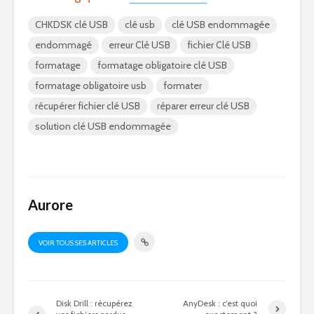
CHKDSK clé USB
clé usb
clé USB endommagée
endommagé
erreur Clé USB
fichier Clé USB
formatage
formatage obligatoire clé USB
formatage obligatoire usb
formater
récupérer fichier clé USB
réparer erreur clé USB
solution clé USB endommagée
Aurore
VOIR TOUS SES ARTICLES
Disk Drill : récupérez
AnyDesk : c’est quoi