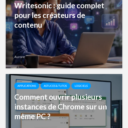
Writesonic : guide complet
pour les créateurs de
contenu
Aurore
APPLICATIONS
ASTUCES & TUTOS
LOGICIELS
Comment ouvrir plusieurs
instances de Chrome sur un
même PC ?