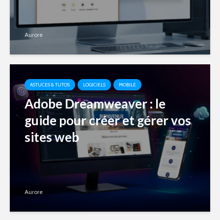
Aurore
ASTUCES & TUTOS
LOGICIELS
MOBILE
Adobe Dreamweaver : le
guide pour créer et gérer vos
sites web
Aurore