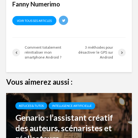
Fanny Numerimo
VOIR TOUS SES ARTICLES
Comment totalement
3 méthodes pour
réinitialiser mon
désactiver le GPS sur
smartphone Android ?
Android
Vous aimerez aussi :
ASTUCES & TUTOS
INTELLIGENCE ARTIFICIELLE
Genario : l’assistant créatif
des auteurs, scénaristes et