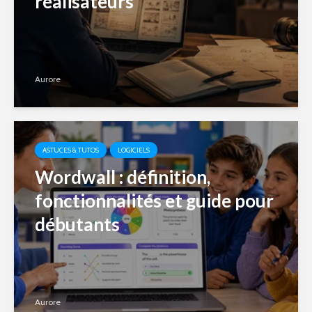
réalisateurs
Aurore
ASTUCES & TUTOS
LOGICIELS
Wordwall : définition,
fonctionnalités et guide pour
débutants
Aurore