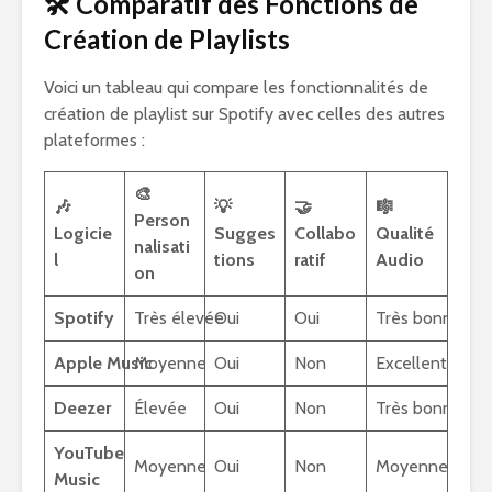
🛠️ Comparatif des Fonctions de
Création de Playlists
Voici un tableau qui compare les fonctionnalités de
création de playlist sur Spotify avec celles des autres
plateformes :
🎨
🎶
💡
🤝
🎼
Person
Logicie
Sugges
Collabo
Qualité
nalisati
l
tions
ratif
Audio
on
Spotify
Très élevée
Oui
Oui
Très bonne
Apple Music
Moyenne
Oui
Non
Excellente
Deezer
Élevée
Oui
Non
Très bonne
YouTube
Moyenne
Oui
Non
Moyenne
Music