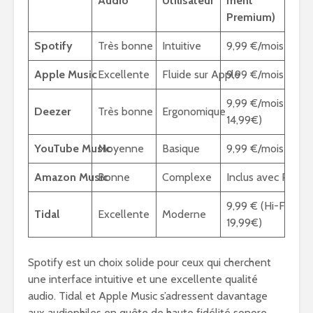
Audio
Utilisateur
ment
Premium)
Spotify
Très bonne
Intuitive
9,99 €/mois
Apple Music
Excellente
Fluide sur Apple
9,99 €/mois
9,99 €/mois (Hi-Fi
Deezer
Très bonne
Ergonomique
14,99€)
YouTube Music
Moyenne
Basique
9,99 €/mois
Amazon Music
Bonne
Complexe
Inclus avec Prime
9,99 € (Hi-Fi
Tidal
Excellente
Moderne
19,99€)
Spotify est un choix solide pour ceux qui cherchent
une interface intuitive et une excellente qualité
audio. Tidal et Apple Music s’adressent davantage
aux audiophiles en quête de haute fidélité sonore.