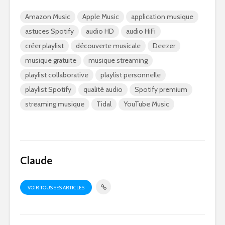
Amazon Music
Apple Music
application musique
astuces Spotify
audio HD
audio HiFi
créer playlist
découverte musicale
Deezer
musique gratuite
musique streaming
playlist collaborative
playlist personnelle
playlist Spotify
qualité audio
Spotify premium
streaming musique
Tidal
YouTube Music
Claude
VOIR TOUS SES ARTICLES