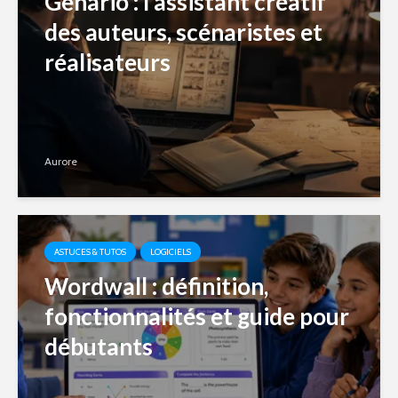
Genario : l’assistant créatif
des auteurs, scénaristes et
réalisateurs
Aurore
ASTUCES & TUTOS
LOGICIELS
Wordwall : définition,
fonctionnalités et guide pour
débutants