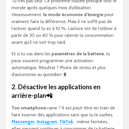
Tu n’es pas seul. Ce problème touche presque tout le
monde après quelques mois d’utilisation.
Heureusement,
le mode économie d’énergie
peut
vraiment faire la différence. Mais il ne suffit pas de
l’activer quand tu es à 10 %. L’astuce est de l’utiliser à
partir de 30 ou 40 % pour ralentir la consommation
avant qu’il ne soit trop tard.
Et si tu vas dans les
paramètres de la batterie
, tu
peux souvent programmer une activation
automatique. Résultat ? Moins de stress et plus
d’autonomie au quotidien 🔋.
2. Désactive les applications en
arrière-plan📲
Ton smartphone
rame ? Il est peut-être en train de
faire tourner des applications sans que tu le saches.
Messenger
,
Instagram
,
TikTok
… même fermées,
elles peuvent continuer à consommer de la batterie