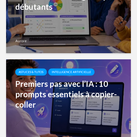
débutants
Aurore
ASTUCES & TUTOS
INTELLIGENCE ARTIFICIELLE
Premiers pas avec l’IA : 10
prompts essentiels à copier-
coller