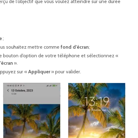
rçu de l’objectif que vous voulez atteindre sur une durée
ie
;
ous souhaitez mettre comme
fond d’écran
;
 le bouton d’option de votre téléphone et sélectionnez «
’écran
».
appuyez sur «
Appliquer
» pour valider.