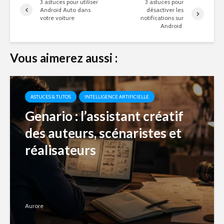
3 astuces pour utiliser
3 astuces pour
Android Auto dans
désactiver les
votre voiture
notifications sur
Android
Vous aimerez aussi :
ASTUCES & TUTOS
INTELLIGENCE ARTIFICIELLE
Genario : l’assistant créatif
des auteurs, scénaristes et
réalisateurs
Aurore