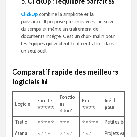
5. ClickUp : l’équilibre parfait
⚖️
ClickUp
combine la simplicité et la
puissance. Il propose plusieurs vues, un suivi
du temps et même un traitement de
documents intégré. C’est un choix malin pour
les équipes qui veulent tout centraliser dans
un seul outil.
Comparatif rapide des meilleurs
logiciels
📊
Fonctio
Facilité
Prix
Idéal
Logiciel
ns
⭐⭐⭐⭐⭐
⭐⭐⭐⭐
pour
⭐⭐⭐⭐
Trello
⭐⭐⭐⭐⭐
⭐⭐⭐
⭐⭐⭐⭐⭐
Petites équipes
Asana
⭐⭐⭐⭐
⭐⭐⭐⭐
⭐⭐⭐
Projets variés