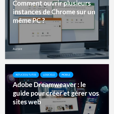
Comment ouvrir plusieurs
instances de Chrome sur un
même PC ?
Aurore
ASTUCES & TUTOS
LOGICIELS
MOBILE
Adobe Dreamweaver : le
guide pour créer et gérer vos
sites web