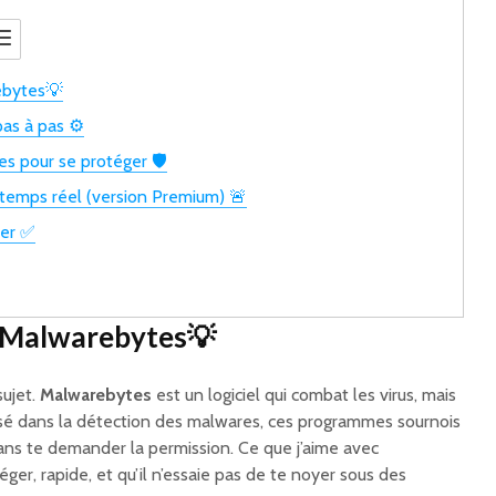
ebytes💡
as à pas ⚙️
es pour se protéger 🛡️
 temps réel (version Premium) 🚨
ser ✅
r Malwarebytes💡
sujet.
Malwarebytes
est un logiciel qui combat les virus, mais
lisé dans la détection des malwares, ces programmes sournois
sans te demander la permission. Ce que j’aime avec
léger, rapide, et qu’il n’essaie pas de te noyer sous des