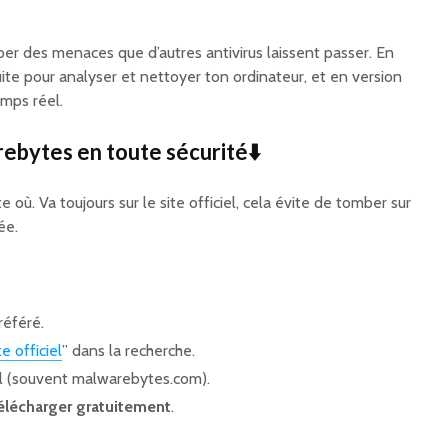
raper des menaces que d’autres antivirus laissent passer. En
tuite pour analyser et nettoyer ton ordinateur, et en version
mps réel.
bytes en toute sécurité⬇️
 où. Va toujours sur le site officiel, cela évite de tomber sur
ée.
référé.
te officiel
” dans la recherche.
ciel (souvent malwarebytes.com).
élécharger gratuitement
.