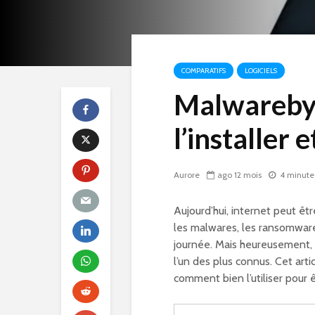
COMPARATIFS
LOGICIELS
Malwareby
l’installer e
Aurore
ago 12 mois
4 minute(
Aujourd’hui, internet peut êt
les malwares, les ransomwares
journée. Mais heureusement, i
l’un des plus connus. Cet arti
comment bien l’utiliser pour êt