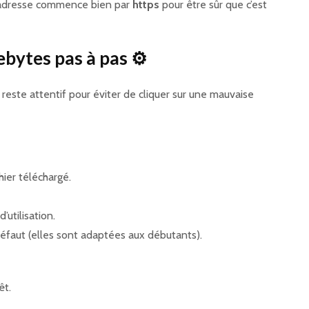
 l’adresse commence bien par
https
pour être sûr que c’est
ebytes pas à pas ⚙️
s reste attentif pour éviter de cliquer sur une mauvaise
hier téléchargé.
’utilisation.
défaut (elles sont adaptées aux débutants).
êt.