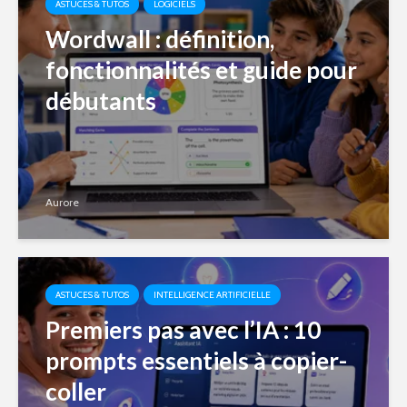
ASTUCES & TUTOS
LOGICIELS
Wordwall : définition,
fonctionnalités et guide pour
débutants
Aurore
ASTUCES & TUTOS
INTELLIGENCE ARTIFICIELLE
Premiers pas avec l’IA : 10
prompts essentiels à copier-
coller