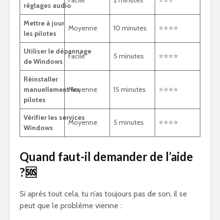
Facile
2 minutes
⭐⭐⭐
réglages audio
Mettre à jour
Moyenne
10 minutes
⭐⭐⭐⭐
les pilotes
Utiliser le dépannage
Facile
5 minutes
⭐⭐⭐⭐
de Windows
Réinstaller
manuellement les
Moyenne
15 minutes
⭐⭐⭐⭐
pilotes
Vérifier les services
Moyenne
5 minutes
⭐⭐⭐⭐
Windows
Quand faut-il demander de l’aide
?🆘
Si après tout cela, tu n’as toujours pas de son, il se
peut que le problème vienne :