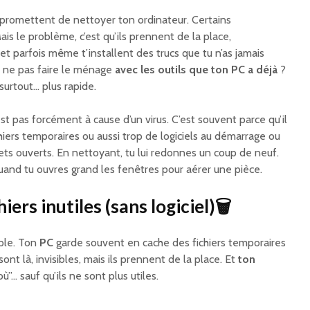
ui promettent de nettoyer ton ordinateur. Certains
is le problème, c’est qu’ils prennent de la place,
 parfois même t’installent des trucs que tu n’as jamais
 ne pas faire le ménage
avec les outils que ton PC a déjà
?
 surtout… plus rapide.
st pas forcément à cause d’un virus. C’est souvent parce qu’il
iers temporaires ou aussi trop de logiciels au démarrage ou
ets ouverts. En nettoyant, tu lui redonnes un coup de neuf.
nd tu ouvres grand les fenêtres pour aérer une pièce.
iers inutiles (sans logiciel)🗑️
ple. Ton
PC
garde souvent en cache des fichiers temporaires
 sont là, invisibles, mais ils prennent de la place. Et
ton
ù”… sauf qu’ils ne sont plus utiles.