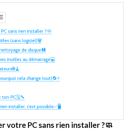
PC sans rien installer ?🧼
iles (sans logiciel)🗑️
e nettoyage de disque💾
es inutiles au démarrage💻
ateurs🌐🧹
ourquoi cela change tout)🔁⚡
 ton PC🗓️🔧
en installer, c’est possible✅🖥️
 votre PC sans rien installer ?🧼