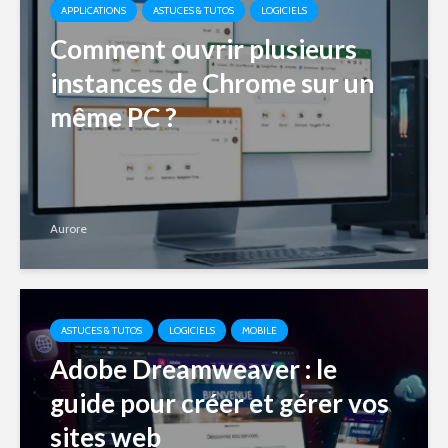
APPLICATIONS
ASTUCES & TUTOS
LOGICIELS
Comment ouvrir plusieurs
instances de Chrome sur un
même PC ?
Aurore
ASTUCES & TUTOS
LOGICIELS
MOBILE
Adobe Dreamweaver : le
guide pour créer et gérer vos
sites web