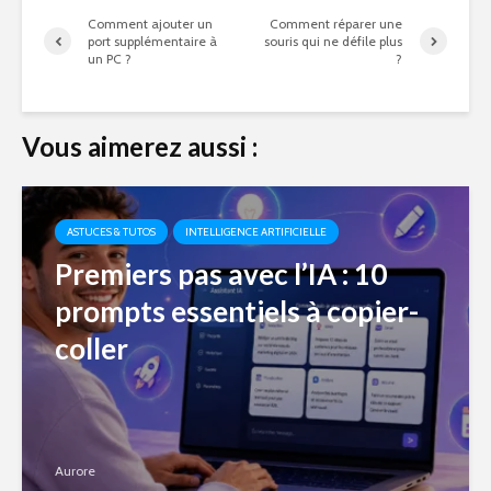
Comment ajouter un
Comment réparer une
port supplémentaire à
souris qui ne défile plus
un PC ?
?
Vous aimerez aussi :
ASTUCES & TUTOS
INTELLIGENCE ARTIFICIELLE
Premiers pas avec l’IA : 10
prompts essentiels à copier-
coller
Aurore