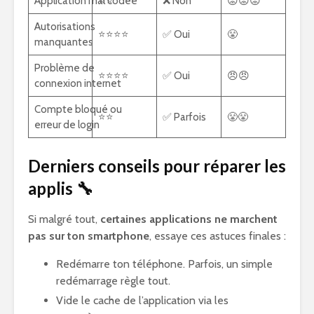
Application mal codée
⭐⭐
❌ Non
😡😡😡
Autorisations
⭐⭐⭐⭐
✅ Oui
😤
manquantes
Problème de
⭐⭐⭐⭐
✅ Oui
😠😠
connexion internet
Compte bloqué ou
⭐⭐
✅ Parfois
😤😤
erreur de login
Derniers conseils pour réparer les
applis 🔧
Si malgré tout,
certaines applications ne marchent
pas sur ton smartphone
, essaye ces astuces finales :
Redémarre ton téléphone. Parfois, un simple
redémarrage règle tout.
Vide le cache de l’application via les