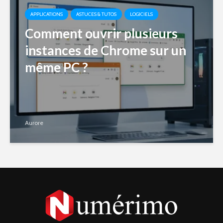
APPLICATIONS
ASTUCES & TUTOS
LOGICIELS
Comment ouvrir plusieurs
instances de Chrome sur un
même PC ?
Aurore