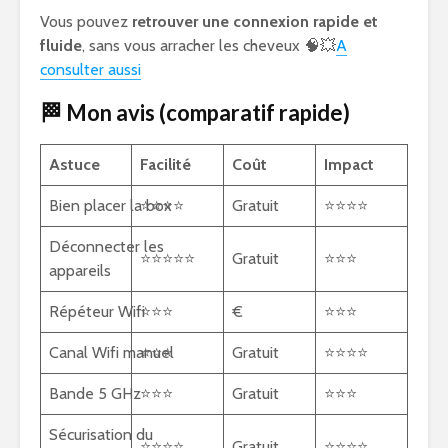
Vous pouvez
retrouver une connexion rapide et
fluide
, sans vous arracher les cheveux 🧠💥
A
consulter aussi
🏁 Mon avis (comparatif rapide)
Astuce
Facilité
Coût
Impact
Bien placer la box
⭐⭐⭐⭐
Gratuit
⭐⭐⭐⭐
Déconnecter les
⭐⭐⭐⭐⭐
Gratuit
⭐⭐⭐
appareils
Répéteur Wifi
⭐⭐⭐
€
⭐⭐⭐
Canal Wifi manuel
⭐⭐⭐
Gratuit
⭐⭐⭐⭐
Bande 5 GHz
⭐⭐⭐
Gratuit
⭐⭐⭐
Sécurisation du
⭐⭐⭐⭐
Gratuit
⭐⭐⭐⭐