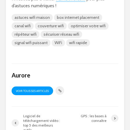
d’astuces numériques !
astuces wifi maison
box internet placement
canal wifi
couverture wifi
optimiser votre wifi
répéteur wifi
sécuriser réseau wifi
signal wifi puissant
WiFi
wifi rapide
Aurore
VOIR TOUS SES ARTICLES
Logiciel de
GPS : les bases à
téléchargement vidéo :
connaître
top 5 des meilleurs
outils