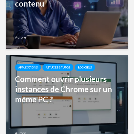
contenu
Aurore
APPLICATIONS
ASTUCES & TUTOS
LOGICIELS
Comment ouvrir plusieurs
instances de Chrome sur un
même PC ?
Aurore